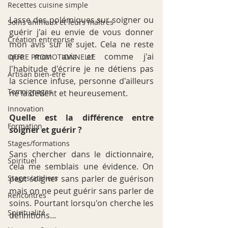
Recettes cuisine simple
Lasse des polémiques sur soigner ou 
Soins animaux et leurs maîtres
guérir j'ai eu envie de vous donner 
Création entreprise
mon avis sur le sujet. Cela ne reste 
que mon avis et comme j'ai 
OFFRE PROMOTIONNELLE
l'habitude d'écrire je ne détiens pas 
Artisan bien-être
la science infuse, personne d'ailleurs 
Temoignages
ne la détient et heureusement.
Innovation
Quelle est la différence entre 
Formation
soigner et guérir ?
Stages/formations
Sans chercher dans le dictionnaire, 
Spirituel
cela me semblais une évidence. On 
peut soigner sans parler de guérison 
Stages/ateliers
mais on ne peut guérir sans parler de 
Rencontres
soins. Pourtant lorsqu'on cherche les 
Spiritualité
définitions...