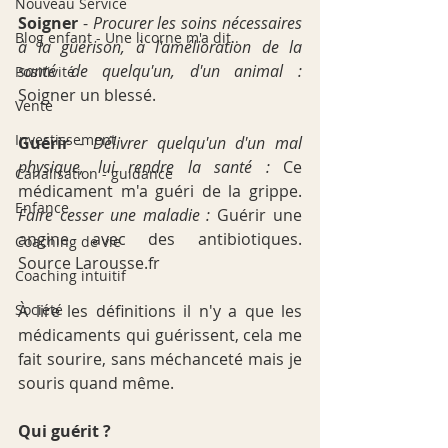
Nouveau Service
Soigner
 - 
Procurer les soins nécessaires 
Blog enfant - Une licorne m'a dit..
à la guérison, à l'amélioration de la 
santé de quelqu'un, d'un animal : 
Positivité
Soigner un blessé.
Vente
Investissement
Guérir
 - 
Délivrer quelqu'un d'un mal 
physique, lui rendre la santé : 
Ce 
Canalisation - guidance
médicament m'a guéri de la grippe. 
Enfance
Faire cesser une maladie :
 Guérir une 
angine avec des antibiotiques. 
Coaching de vie
Source Larousse.fr 
Coaching intuitif
À lire les définitions il n'y a que les 
Société
médicaments qui guérissent, cela me 
fait sourire, sans méchanceté mais je 
souris quand même.
Qui guérit ?