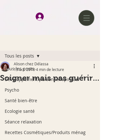
google-site-verification=D0tlhGV0AqJQAqcJWmz3hChJ6UWkvkeP-
qJ--H477x8
Se connecter
Post
Tous les posts
Alison chez Délassa
Tous les posts
13 oct. 2018
4 min de lecture
Soigner mais pas guérir...
Développement personnel/spirituel
Psycho
Santé bien-être
Ecologie santé
Séance relaxation
Recettes Cosmétiques/Produits ménag