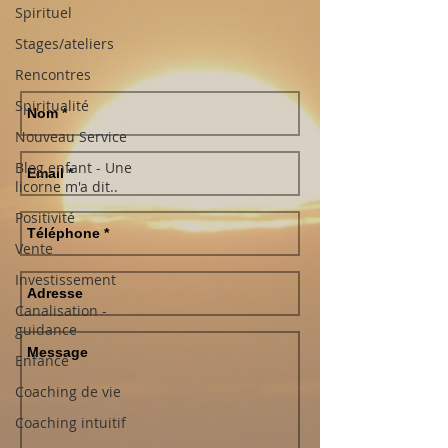
Spirituel
Stages/ateliers
Rencontres
Spiritualité
Nouveau Service
Blog enfant - Une
licorne m'a dit..
Positivité
Vente
Investissement
Canalisation -
guidance
Enfance
Coaching de vie
Coaching intuitif