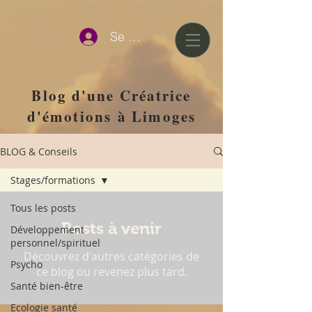
google-site-verification=D0tlhGV0AqJQAqcJWmz3hChJ6UWkvkeP-
qJ--H477x8
Se connecter
Blog d'une Créatrice
d'émotions
à Limoges
BLOG & Conseils
Stages/formations
Tous les posts
Posts à venir
Développement
personnel/spirituel
Découvrez d'autres catégories de
Psycho
ce blog ou revenez plus tard.
Santé bien-être
Ecologie santé