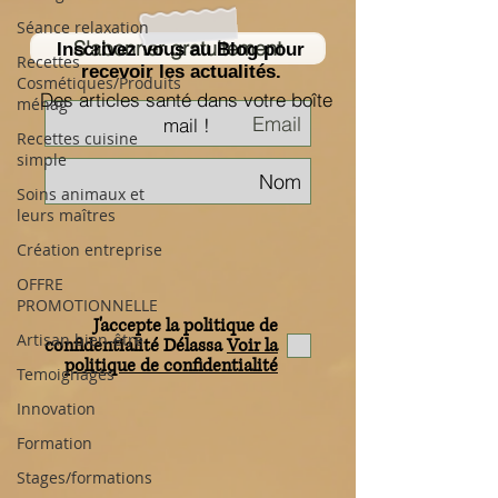
Séance relaxation
S'abonner gratuitement
Inscrivez vous au Blog pour
Recettes
recevoir les actualités.
Cosmétiques/Produits
Des articles santé dans votre boîte
ménag
mail !
Recettes cuisine
simple
Soins animaux et
leurs maîtres
Création entreprise
OFFRE
PROMOTIONNELLE
J'accepte la politique de
Artisan bien-être
confidentialité Délassa
Voir la
politique de confidentialité
Temoignages
Innovation
Formation
Stages/formations