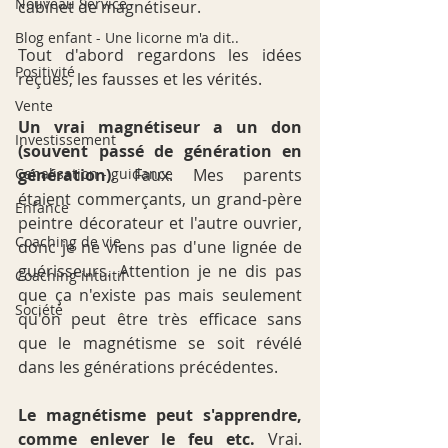
Nouveau Service
cabinet de magnétiseur.
Blog enfant - Une licorne m'a dit..
Tout d'abord regardons les idées 
Positivité
reçues, les fausses et les vérités.
Vente
Un vrai magnétiseur a un don 
Investissement
(souvent passé de génération en 
Canalisation - guidance
génération)
. Faux. Mes parents 
étaient commerçants, un grand-père 
Enfance
peintre décorateur et l'autre ouvrier, 
Coaching de vie
donc je ne viens pas d'une lignée de 
guérisseurs. Attention je ne dis pas 
Coaching intuitif
que ça n'existe pas mais seulement 
Société
qu'on peut être très efficace sans 
que le magnétisme se soit révélé 
dans les générations précédentes.
Le magnétisme peut s'apprendre, 
comme enlever le feu etc.
 Vrai. 