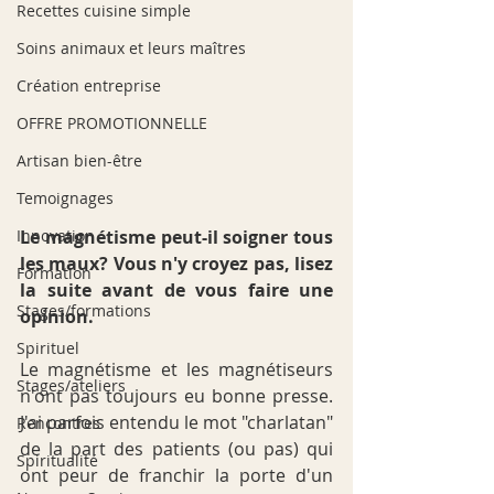
Recettes cuisine simple
Soins animaux et leurs maîtres
Création entreprise
OFFRE PROMOTIONNELLE
Artisan bien-être
Temoignages
Innovation
Le magnétisme peut-il soigner tous 
les maux? Vous n'y croyez pas, lisez 
Formation
la suite avant de vous faire une 
Stages/formations
opinion.
Spirituel
Le magnétisme et les magnétiseurs 
Stages/ateliers
n'ont pas toujours eu bonne presse. 
J'ai parfois entendu le mot "charlatan" 
Rencontres
de la part des patients (ou pas) qui 
Spiritualité
ont peur de franchir la porte d'un 