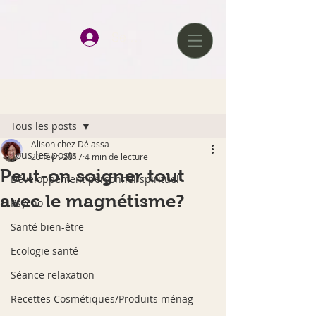
google-site-verification=D0tlhGV0AqJQAqcJWmz3hChJ6UWkvkeP-
qJ--H477x8
Se connecter
Post
Tous les posts
Alison chez Délassa
Tous les posts
20 févr. 2017
4 min de lecture
Peut-on soigner tout
Développement personnel/spirituel
avec le magnétisme?
Psycho
Santé bien-être
Ecologie santé
Séance relaxation
Recettes Cosmétiques/Produits ménag