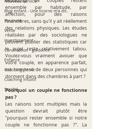
Beaucoup de couples restent 
Nouveau Service
ensemble par habitude, par 
Blog enfant - Une licorne m'a dit..
affection, pour des raisons 
financières, sans qu'il y ait réellement 
Positivité
des relations physiques. Les études 
Vente
réalisées par des sociologues ne 
Investissement
peuvent publier des statistiques car 
le sujet reste relativement tabou. 
Canalisation - guidance
Voulez-vous vraiment avouer que 
Enfance
votre couple, en apparence parfait, 
est composé de deux personnes qui 
Coaching de vie
dorment dans des chambres à part ?
Coaching intuitif
Société
Pourquoi un couple ne fonctionne 
pas ?
Les raisons sont multiples mais la 
question devrait plutôt être 
"pourquoi rester ensemble si notre 
couple ne fonctionne pas ?". La 