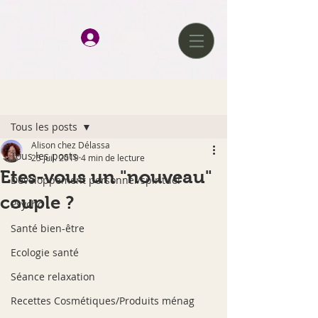
google-site-verification=D0tlhGV0AqJQAqcJWmz3hChJ6UWkvkeP-
qJ--H477x8
Se connecter
Post
Tous les posts
Alison chez Délassa
Tous les posts
25 juil. 2019
4 min de lecture
Etes-vous un "nouveau"
Développement personnel/spirituel
couple ?
Psycho
Santé bien-être
Ecologie santé
Séance relaxation
Recettes Cosmétiques/Produits ménag