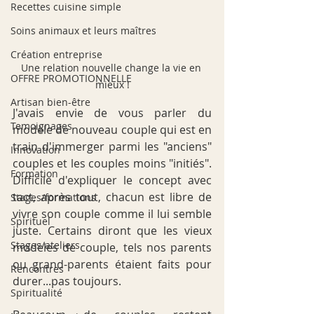
Recettes cuisine simple
Soins animaux et leurs maîtres
Création entreprise
Une relation nouvelle change la vie en 
OFFRE PROMOTIONNELLE
mieux !
Artisan bien-être
J'avais envie de vous parler du 
Temoignages
modèle de nouveau couple qui est en 
train d'immerger parmi les "anciens" 
Innovation
couples et les couples moins "initiés". 
Formation
Difficile d'expliquer le concept avec 
tact, après tout, chacun est libre de 
Stages/formations
vivre son couple comme il lui semble 
Spirituel
juste. Certains diront que les vieux 
Stages/ateliers
modèles de couple, tels nos parents 
ou grand-parents étaient faits pour 
Rencontres
durer...pas toujours.
Spiritualité