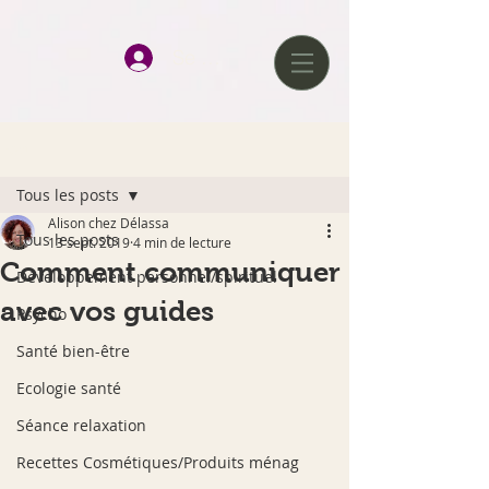
google-site-verification=D0tlhGV0AqJQAqcJWmz3hChJ6UWkvkeP-
qJ--H477x8
Se connecter
Post
Tous les posts
Alison chez Délassa
Tous les posts
13 sept. 2019
4 min de lecture
Comment communiquer
Développement personnel/spirituel
avec vos guides
Psycho
Santé bien-être
Ecologie santé
Séance relaxation
Recettes Cosmétiques/Produits ménag