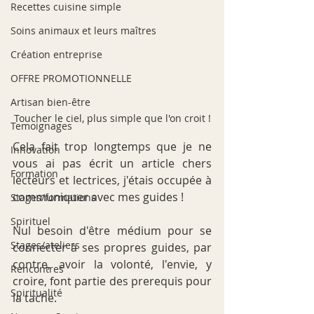
Recettes cuisine simple
Soins animaux et leurs maîtres
Création entreprise
OFFRE PROMOTIONNELLE
Artisan bien-être
Toucher le ciel, plus simple que l'on croit !
Temoignages
Cela fait trop longtemps que je ne 
Innovation
vous ai pas écrit un article chers 
Formation
lecteurs et lectrices, j'étais occupée à 
communiquer avec mes guides !
Stages/formations
Spirituel
Nul besoin d'être médium pour se 
Stages/ateliers
connecter à ses propres guides, par 
contre, avoir la volonté, l'envie, y 
Rencontres
croire, font partie des prerequis pour 
Spiritualité
la tache.