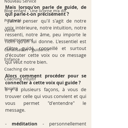
Nouveau Service
Mais lorsqu'on parle de guide, de 
Blog enfant - Une licorne m'a dit..
qui parle-t-on précisément ?
Positivité
 J'aime penser qu'il s'agit de notre 
voix intérieure, notre intuition, notre 
Vente
ressenti, notre âme, peu importe le 
Investissement
nom qu'on lui donne. L'essentiel est 
d'être guidé, conseillé et surtout 
Canalisation - guidance
d'écouter cette voix ou ce message 
Enfance
qui veut notre bien.
Coaching de vie
Alors comment procéder pour se 
Coaching intuitif
connecter à cette voix qui guide ?
Société
Il y a plusieurs façons, à vous de 
trouver celle qui vous convient et qui 
vous permet "d'entendre" le 
message. 
- 
méditation
 - personnellement 