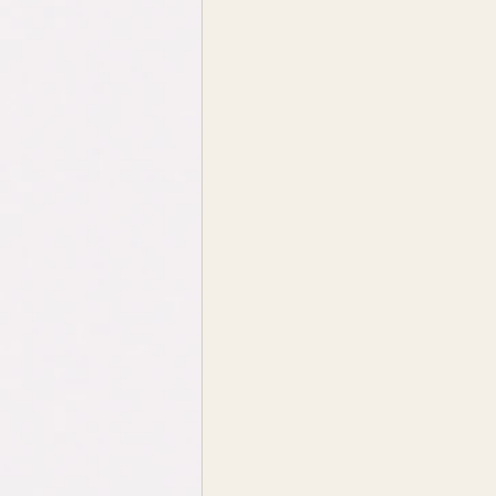
Stages/ateliers
Rencont
Blog enfant - Une licorne m'a
Canalisation - guidance