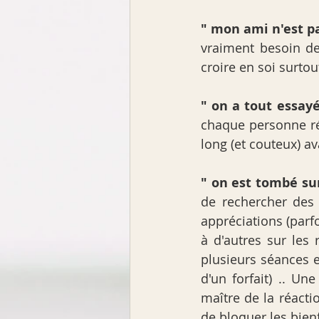
" mon ami n'est pa
vraiment besoin de
croire en soi surto
" on a tout essay
chaque personne réa
long (et couteux) a
" on est tombé su
de rechercher des 
appréciations (parfoi
à d'autres sur les
plusieurs séances en
d'un forfait) .. Un
maître de la réactio
de bloquer les bienf