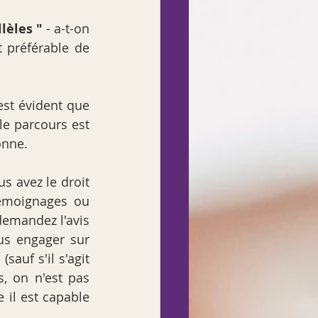
lèles "
 - a-t-on 
 préférable de 
 est évident que 
e parcours est 
onne.
us avez le droit 
émoignages ou 
 demandez l'avis 
us engager sur 
auf s'il s'agit 
, on n'est pas 
 il est capable 