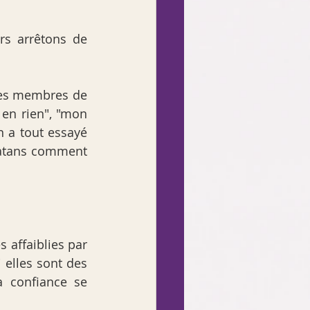
s arrêtons de 
des membres de 
en rien", "mon 
 a tout essayé 
latans comment 
 affaiblies par 
 elles sont des 
a confiance se 