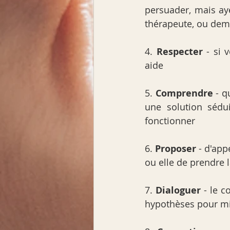
persuader, mais ay
thérapeute, ou dem
4. 
Respecter
 - si 
aide
5. 
Comprendre
 - q
une solution sédu
fonctionner
6. 
Proposer
 - d'ap
ou elle de prendre 
7. 
Dialoguer
 - le 
hypothèses pour m