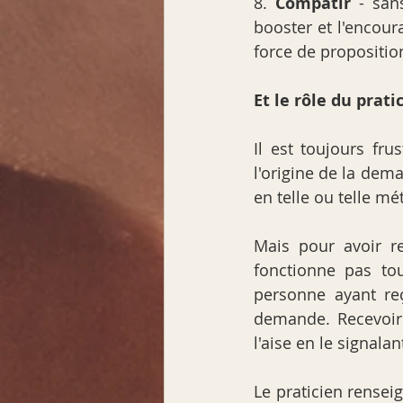
8. 
Compatir
 - san
booster et l'encour
force de proposition
Et le rôle du prati
Il est toujours fr
l'origine de la dema
en telle ou telle m
Mais pour avoir re
fonctionne pas to
personne ayant reç
demande. Recevoir 
l'aise en le signala
Le praticien rensei