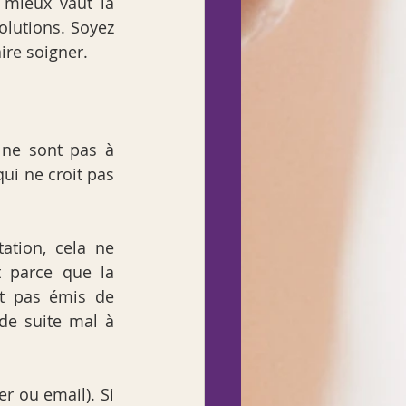
 mieux vaut la 
lutions. Soyez 
aire soigner.
 ne sont pas à 
ui ne croit pas 
tion, cela ne 
 parce que la 
t pas émis de 
e suite mal à 
 ou email). Si 