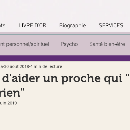
ts
LIVRE D'OR
Biographie
SERVICES
 personnel/spirituel
Psycho
Santé bien-être
sa
30 août 2018
4 min de lecture
ttes Cosmétiques/Produits ménag
Recettes cuisine
 d'aider un proche qui 
rien"
res
Création entreprise
OFFRE PROMOTIONNE
juin 2019
gnages
Innovation
Formation
Stages/forma