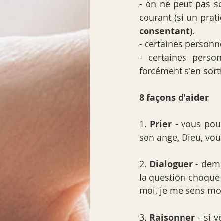
- on ne peut pas s
consentant
).
- certaines personne
- certaines perso
forcément s'en sort
8 façons d'aider
1. 
Prier
 - vous pou
son ange, Dieu, vou
2. 
Dialoguer
 - dem
la question choque 
moi, je me sens moi
3. 
Raisonner
 - si 