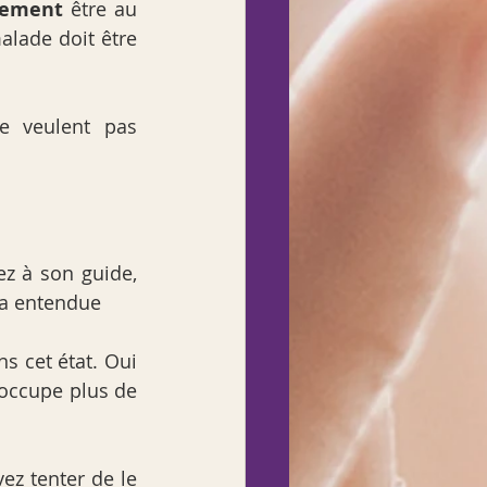
rement
 être au 
courant (si un praticien vous le propose posez-vous des questions, le malade doit être 
e veulent pas 
z à son guide, 
ra entendue
s cet état. Oui 
occupe plus de 
ez tenter de le 