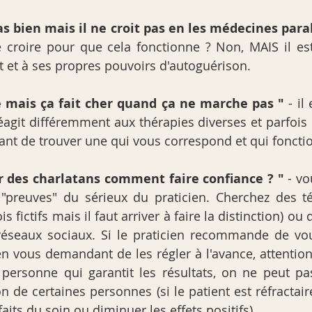
s bien mais il ne croit pas en les médecines paral
 croire pour que cela fonctionne ? Non, MAIS il est
ut et à ses propres pouvoirs d'autoguérison.
é mais ça fait cher quand ça ne marche pas "
 - il
git différemment aux thérapies diverses et parfois l
vant de trouver une qui vous correspond et qui foncti
r des charlatans comment faire confiance ? "
 - vo
"preuves" du sérieux du praticien. Cherchez des t
s fictifs mais il faut arriver à faire la distinction) ou
 réseaux sociaux. Si le praticien recommande de vo
 vous demandant de les régler à l'avance, attention (s
e personne qui garantit les résultats, on ne peut pas
n de certaines personnes (si le patient est réfractaire
aits du soin ou diminuer les effets positifs).