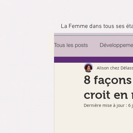
google-site-verification=D0tlhGV0AqJQAqcJWmz3hChJ6UWkvkeP-qJ--H477x8
La Femme dans tous ses éta
Tous les posts
Développement
Alison chez Délas
Séance relaxation
Rece
8 façons
croit en 
Soins animaux et leurs maît
Dernière mise à jour :
6 
Artisan bien-être
Temoi