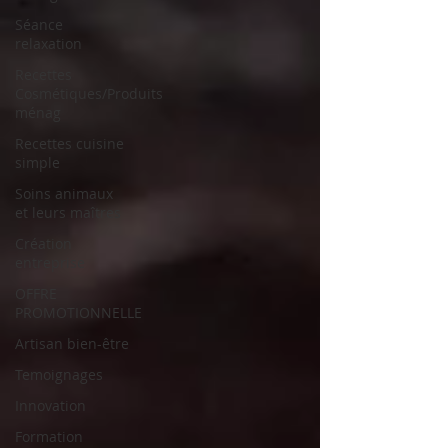
Séance
relaxation
Recettes
Cosmétiques/Produits
ménag
Recettes cuisine
simple
Soins animaux
et leurs maîtres
Création
entreprise
OFFRE
PROMOTIONNELLE
Artisan bien-être
Temoignages
Innovation
Formation