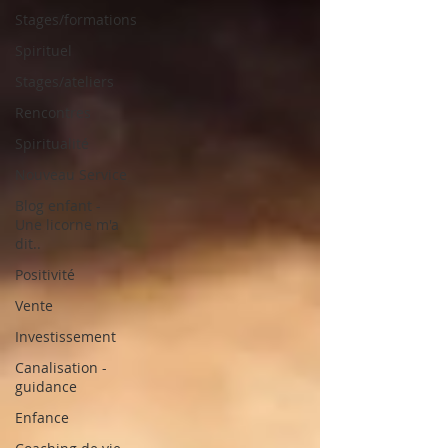
Stages/formations
Spirituel
Stages/ateliers
Rencontres
Spiritualité
Nouveau Service
Blog enfant -
Une licorne m'a
dit..
Positivité
Vente
Investissement
Canalisation -
guidance
Enfance