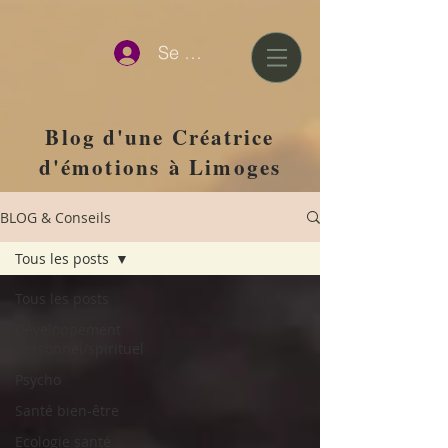
google-site-verification=D0tlhGV0AqJQAqcJWmz3hChJ6UWkvkeP-
qJ--H477x8
Se connecter
Blog d'une Créatrice
d'émotions
à Limoges
BLOG & Conseils
Tous les posts
Tous les posts
Développement
personnel/spirituel
Psycho
Santé bien-être
Ecologie santé