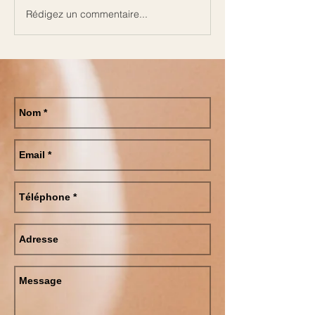
Biscuits végans
Rédigez un commentaire...