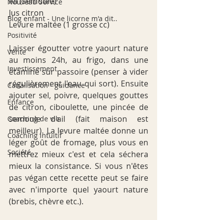
Ail (semoule)
Nouveau Service
Jus citron
Blog enfant - Une licorne m'a dit..
Levure maltée (1 grosse cc)
Positivité
Laisser égoutter votre yaourt nature 
Vente
au moins 24h, au frigo, dans une 
Investissement
étamine sur passoire (penser à vider 
régulièrement l'eau qui sort). Ensuite 
Canalisation - guidance
ajouter sel, poivre, quelques gouttes 
Enfance
de citron, ciboulette, une pincée de 
semoule d'ail (fait maison est 
Coaching de vie
meilleur). La levure maltée donne un 
Coaching intuitif
léger goût de fromage, plus vous en 
Société
mettrez mieux c'est et cela séchera 
mieux la consistance. Si vous n'êtes 
pas végan cette recette peut se faire 
avec n'importe quel yaourt nature 
(brebis, chèvre etc.).