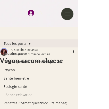
google-site-verification=D0tlhGV0AqJQAqcJWmz3hChJ6UWkvkeP-
qJ--H477x8
Se connecter
Post
Tous les posts
Alison chez Délassa
Tous les posts
14 mai 2021
1 min de lecture
Végan cream cheese
Développement personnel/spirituel
Psycho
Santé bien-être
Ecologie santé
Séance relaxation
Recettes Cosmétiques/Produits ménag