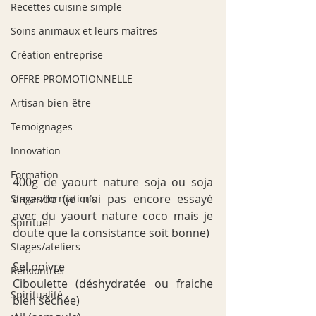
Recettes cuisine simple
Soins animaux et leurs maîtres
Création entreprise
OFFRE PROMOTIONNELLE
Artisan bien-être
Temoignages
Innovation
Formation
400g de yaourt nature soja ou soja 
amande (je n'ai pas encore essayé 
Stages/formations
avec du yaourt nature coco mais je 
Spirituel
doute que la consistance soit bonne)
Stages/ateliers
Sel,poivre
Rencontres
Ciboulette (déshydratée ou fraiche 
Spiritualité
bien séchée)