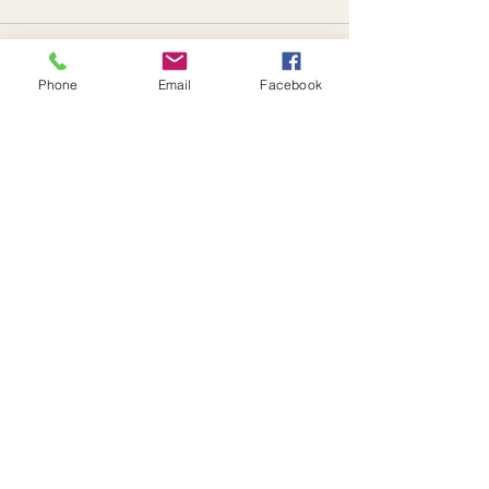
#developpementpersonnel
Phone
Email
Facebook
Posts récents
Voir tout