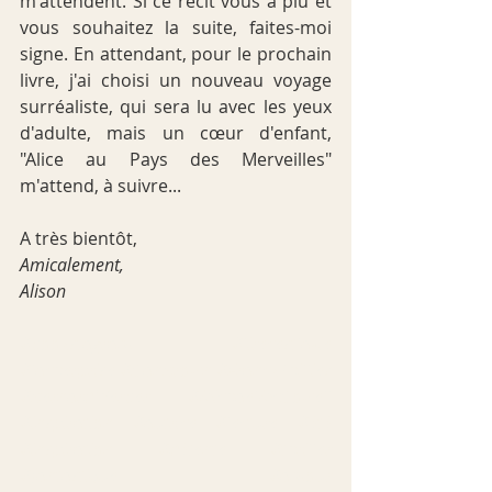
m'attendent. Si ce récit vous a plu et 
vous souhaitez la suite, faites-moi 
signe. En attendant, pour le prochain 
livre, j'ai choisi un nouveau voyage 
surréaliste, qui sera lu avec les yeux 
d'adulte, mais un 
cœur 
d'enfant, 
"Alice au Pays des Merveilles" 
m'attend, à suivre...
A très bientôt,
Amicalement,
Alison
#bookstagram
#lirecestlavie
#lacherprise
#DanBrown
#FranckThilliez
#BernardWerber
#MichaelMcDowell
#inspiration
#autrice
#lecture
#été
#inspiration
#détente
#thriller
#fantastique
#amour