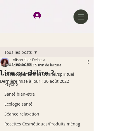
google-site-verification=D0tlhGV0AqJQAqcJWmz3hChJ6UWkvkeP-
qJ--H477x8
Se connecter
Post
Tous les posts
Alison chez Délassa
Tous les posts
23 août 2022
5 min de lecture
Lire ou délire ?
Développement personnel/spirituel
Dernière mise à jour :
30 août 2022
Psycho
Santé bien-être
Ecologie santé
Séance relaxation
Recettes Cosmétiques/Produits ménag