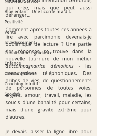
mentale, une alimentation cérébrale, 
Nouveau Service
qui crée, mais que peut aussi 
Blog enfant - Une licorne m'a dit..
déranger...
Positivité
Comment après toutes ces années à 
Vente
lire avec parcimonie devenais-je 
Investissement
boulimique de lecture ? Une partie 
des réponses se trouve dans la 
Canalisation - guidance
nouvelle tournure de mon métier 
Enfance
d'accompagnatrice d'émotions
 - les 
consultations téléphoniques. Des 
Coaching de vie
bribes de vies, de questionnements 
Coaching intuitif
de personnes de toutes voies, 
Société
argent, amour, travail, maladie, les 
soucis d'une banalité pour certains, 
mais d'une gravité extrême pour 
d'autres.
Je devais laisser la ligne libre pour 